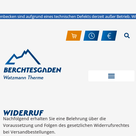
Zum
Inhalt
springen
Aktuelle Meldung: Hinweis: Die Attraktionen im Soleinnen - und außenbecken
cken sind aufgrund eines technischen Defekts derzeit außer Betrieb. Wir ar
Widerruf
Nachfolgend erhalten Sie eine Belehrung über die
Voraussetzung und Folgen des gesetzlichen Widerrufsrechtes
bei Versandbestellungen.