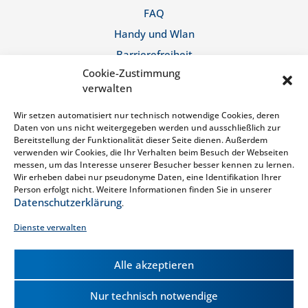
FAQ
Handy und Wlan
Barrierefreiheit
Cookie-Zustimmung
Stellenangebote
verwalten
Bergerlebnis Berchtesgaden
Wir setzen automatisiert nur technisch notwendige Cookies, deren
Rechtliches
Daten von uns nicht weitergegeben werden und ausschließlich zur
Bereitstellung der Funktionalität dieser Seite dienen. Außerdem
verwenden wir Cookies, die Ihr Verhalten beim Besuch der Webseiten
messen, um das Interesse unserer Besucher besser kennen zu lernen.
Impressum
Wir erheben dabei nur pseudonyme Daten, eine Identifikation Ihrer
Datenschutzerklärung
Person erfolgt nicht. Weitere Informationen finden Sie in unserer
Datenschutzerklärung
.
AGB
Dienste verwalten
Haus- & Badeordnung
Widerruf
Alle akzeptieren
Cookie-Richtlinie (EU)
Nur technisch notwendige