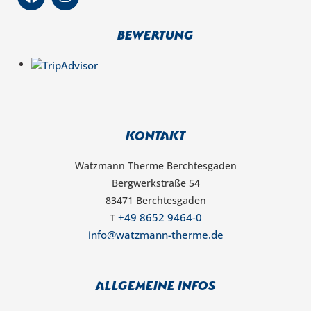
a
n
c
s
e
t
Bewertung
b
a
o
g
o
r
k
a
m
Kontakt
Watzmann Therme Berchtesgaden
Bergwerkstraße 54
83471 Berchtesgaden
+49 8652 9464-0
T
info@watzmann-therme.de
Allgemeine Infos