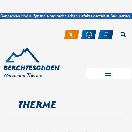
Zum
Suchen
Inhalt
nach:
springen
Aktuelle Meldung: Hinweis: Die Attraktionen im Soleinnen - und außenbecken
enbecken sind aufgrund eines technischen Defekts derzeit außer Betrieb. Wi
Therme