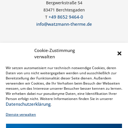
Bergwerkstraße 54
83471 Berchtesgaden
+49 8652 9464-0
T
info@watzmann-therme.de
Allgemeine Infos
Cookie-Zustimmung
verwalten
FAQ
Wir setzen automatisiert nur technisch notwendige Cookies, deren
Handy und Wlan
Daten von uns nicht weitergegeben werden und ausschließlich zur
Barrierefreiheit
Bereitstellung der Funktionalität dieser Seite dienen. Außerdem
verwenden wir Cookies, die Ihr Verhalten beim Besuch der Webseiten
Stellenangebote
messen, um das Interesse unserer Besucher besser kennen zu lernen.
Wir erheben dabei nur pseudonyme Daten, eine Identifikation Ihrer
Bergerlebnis Berchtesgaden
Person erfolgt nicht. Weitere Informationen finden Sie in unserer
Datenschutzerklärung
.
Rechtliches
Dienste verwalten
Impressum